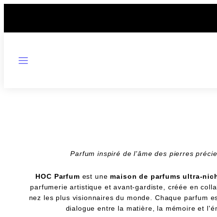
Ignorer
et
passer
au
contenu
MENU
Parfum inspiré de l'âme des pierres préci
HOC Parfum
est une
maison de parfums ultra-nic
parfumerie artistique et avant-gardiste, créée en coll
nez les plus visionnaires du monde. Chaque parfum est
dialogue entre la matière, la mémoire et l'é