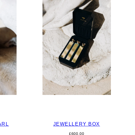
ARL
JEWELLERY BOX
Prix
0
£600.00