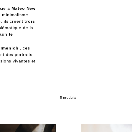
cie à
Mateo New
n minimalisme
, ils créent
trois
blématique de la
achite
.
irmenich
, ces
nt des portraits
sions vivantes et
5 produits