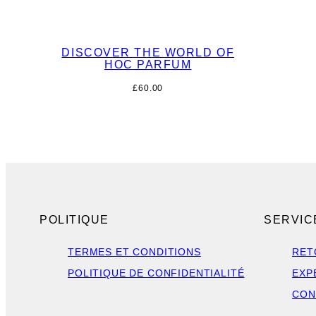
DISCOVER THE WORLD OF
HOC PARFUM
Prix
£60.00
habituel
POLITIQUE
SERVIC
TERMES ET CONDITIONS
RET
POLITIQUE DE CONFIDENTIALITÉ
EXP
CON