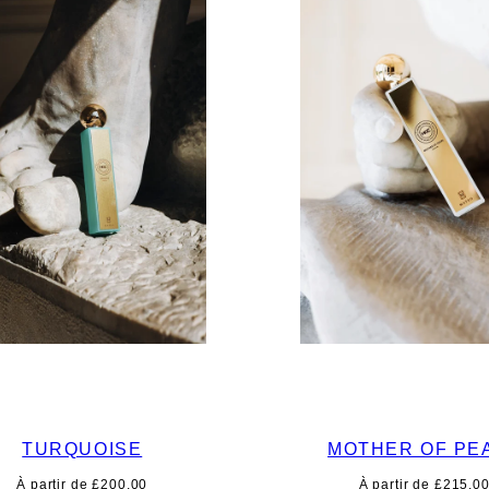
TURQUOISE
MOTHER OF PE
Prix
Prix
À partir de £200.00
À partir de £215.0